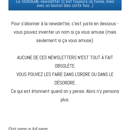
La TROISIÈME newsletter (C'est toujours un twine, mais
avec un bouton bleu cette fois...)
Pour s'abonner à la newsletter, c'est juste en dessous -
vous pouvez inventer un nom si ça vous amuse (mais
seulement si ça vous amuse).
AUCUNE DE CES NEWSLETTERS N'EST TOUT À FAIT
OBSOLÈTE.
VOUS POUVEZ LES FAIRE DANS L'ORDRE OU DANS LE
DÉSORDRE.
Ce qui est étonnant quand on y pense. Alors n'y pensons
plus.
First name or full name