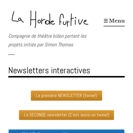
Skip
to
☰ Menu
content
Compagnie de théâtre bidon portant les
projets initiés par Simon Thomas
Newsletters interactives
La première NEWSLETTER (twine!)
La SECONDE newsletter (C'est aussi un twine!)